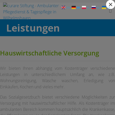
×
DE
EN
PL
RU
UK
Kniprodestraße 96 - 26388 Wilhelmshaven | Telefon: 0 44 21 - 18 18 589 |
inf
Leistungen
Hauswirtschaftliche Versorgung
Wir bieten Ihnen abhängig vom Kostenträger verschiedene
Leistungen in unterschiedlichem Umfang an, wie z.B.
Wohnungsreinigung, Wäsche waschen, Erledigung von
Einkäufen, Kochen und vieles mehr.
Das Sozialgesetzbuch bietet verschiedene Möglichkeiten zur
Versorgung mit hauswirtschaftlicher Hilfe. Als Kostenträger im
ambulanten Bereich kommen hauptsächlich die Krankenkasse,